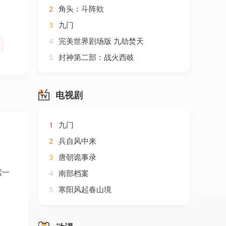
2
角头：斗阵欸
3
九门
4
完美世界剧场版 九劫焚天
5
封神第二部：战火西岐
电视剧
1
九门
2
兵自风中来
3
唐朝诡事录
紫一
4
南部档案
5
寒阳风起春山境