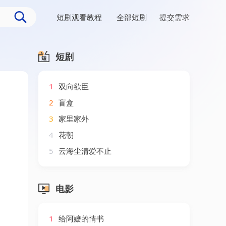
短剧观看教程
全部短剧
提交需求
短剧
1
双向欲臣
2
盲盒
3
家里家外
4
花朝
5
云海尘清爱不止
电影
1
给阿嬷的情书