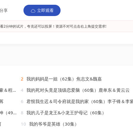
分享
立即观看
看2分钟的试片，夸克还可以投屏！资源不对可点击右上角提交需求!
2
我的妈妈是一姐（62集）焦志文&魏嘉
＆程琳淼
4
我的死对头竟是顶级恋爱脑（60集）鹿单东＆黄云云
苒
6
君恨我生迟＆司令府就是我的家（60集）李子锋＆李
雯兮&瓜瓜
8
我的儿子是龙王&小龙王护母记（60集）
柯
10
我的爷爷是英雄（30集）