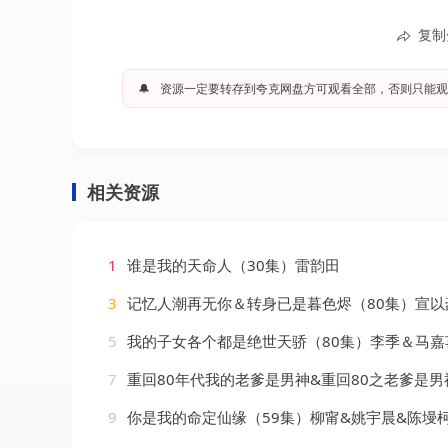
复制
🔔
资源一定要转存到夸克网盘方可观看全部，否则只能观
相关资源
1
谁是我的天命人（30集）雷韵田
3
记忆人潮再无你＆转身已是暮色烬（80集）宣以豪
5
我的子女各个都是绝世天骄（80集）李季＆马嘉
7
重回80年代我的老爹是男神&重回80之老爹是男神（49集）鞠
9
你是我的命定仙缘（59集）柳甯&姚宇晨&陈墁