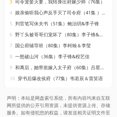
3
司令宠妾灭妻，我转身出府嫁少帅（76集）
4
娘亲偷听我心声反手灭了司令府（41集 ）张震
5
判官笔写休夫书（51集）鲍治玥&李子锋
6
野丫头被哥哥们宠坏了（80集）李子锋&刘盈
7
国公府辅导班（80集）李柯翰＆李莹
8
一怒破山河（36集）李子锋&程艺佳
9
和离后，她带崽嫁入太子府（60集）吕星灼＆朱小雪
10
穿书后爆改侯府（77集）韦若辰＆雷笑语
声明：本站是网盘索引系统，所有内容均来自互联
网所提供的公开引用资源，未提供资源上传、存储
服务。如有侵犯您的权益，请发送相关证明文件至