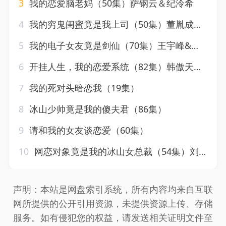
3
我的恋爱脑老妈（50集）萨钢云＆纪泠希
4
我的穷鬼闺蜜竟是我上司（50集）董胤成＆董子源
5
我的电子女友竟是剑仙（70集）王宇峰&薛子祺
6
开挂人生，我的恋爱系统（82集）韩傲天＆薛子琪
7
我的死对头暗恋我（19集）
8
冰山少帅竟是我的傻夫君（86集）
9
请和我的女友谈恋爱（60集）
10
网恋对象竟是我的冰山女总裁（54集）刘盈&穆青
声明：本站是网盘索引系统，所有内容均来自互联
网所提供的公开引用资源，未提供资源上传、存储
服务。如有侵犯您的权益，请发送相关证明文件至