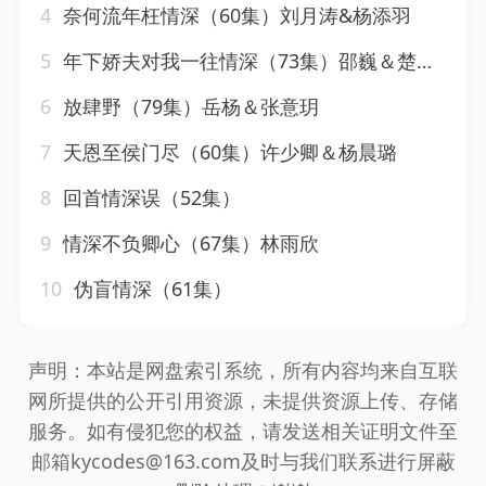
4
奈何流年枉情深（60集）刘月涛&杨添羽
5
年下娇夫对我一往情深（73集）邵巍＆楚瑷旭
6
放肆野（79集）岳杨＆张意玥
7
天恩至侯门尽（60集）许少卿＆杨晨璐
8
回首情深误（52集）
9
情深不负卿心（67集）林雨欣
10
伪盲情深（61集）
声明：本站是网盘索引系统，所有内容均来自互联
网所提供的公开引用资源，未提供资源上传、存储
服务。如有侵犯您的权益，请发送相关证明文件至
邮箱kycodes@163.com及时与我们联系进行屏蔽