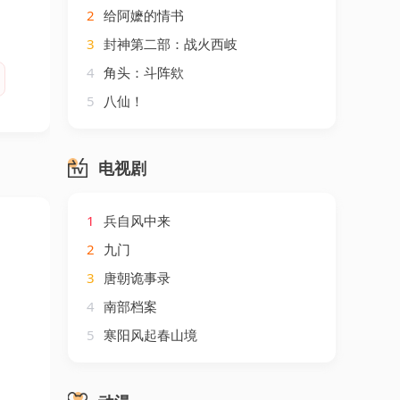
2
给阿嬷的情书
3
封神第二部：战火西岐
4
角头：斗阵欸
5
八仙！
电视剧
1
兵自风中来
2
九门
3
唐朝诡事录
4
南部档案
5
寒阳风起春山境