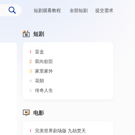
短剧观看教程
全部短剧
提交需求
短剧
1
盲盒
2
双向欲臣
3
家里家外
4
花朝
5
传奇人生
电影
1
完美世界剧场版 九劫焚天