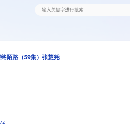
终陌路（59集）张慧尧
a72