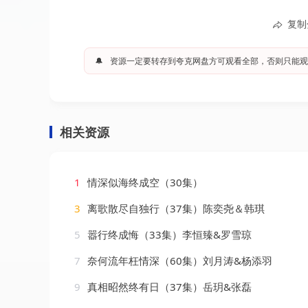
复制
🔔
资源一定要转存到夸克网盘方可观看全部，否则只能观
相关资源
1
情深似海终成空（30集）
3
离歌散尽自独行（37集）陈奕尧＆韩琪
5
嚣行终成悔（33集）李恒臻&罗雪琼
7
奈何流年枉情深（60集）刘月涛&杨添羽
9
真相昭然终有日（37集）岳玥&张磊