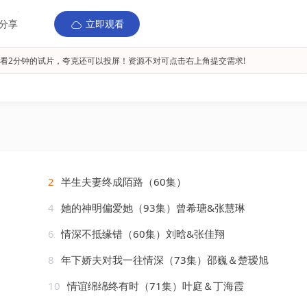
分享
立即观看
看2分钟的试片，夸克还可以投屏！资源不对可点击右上角提交需求!
2
半生夫妻终成陌路（60集）
4
她的神明偏爱她（93集）曾希瑭&张慧琳
6
情深不抵缘错（60集）刘晗&张佳翔
8
年下娇夫对我一往情深（73集）邵巍＆楚瑷旭
10
情谊绵绵终有时（71集）叶庭＆丁海霞