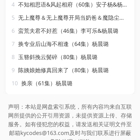
4
不知相思语&风起相府（60集）安子杨&杨晨璐
5
无上魔尊＆无上魔尊开局当奶爸＆魔隐尘缘（64集）吴昊＆杨晨璐&周子琪
6
蛮荒夫君不好惹（46集）李可乐&杨晨璐
7
换专业后山海不相逢（64集）杨晨璐
8
玉簪斜挽云鬓碎（80集）杨晨璐
9
陈姨娘她修真回来了（80集）杨晨璐
10
换亲（61集）杨晨璐
声明：本站是网盘索引系统，所有内容均来自互联
网所提供的公开引用资源，未提供资源上传、存储
服务。如有侵犯您的权益，请发送相关证明文件至
邮箱kycodes@163.com及时与我们联系进行屏蔽