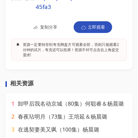
45fa3
复制分享
立即观看
🔔
资源一定要转存到夸克网盘方可观看全部，否则只能观看2
分钟的试片，夸克还可以投屏！资源不对可点击右上角提交
需求!
相关资源
1
卸甲后我名动京城（80集）何聪睿＆杨晨璐
2
春夜玷明月（73集）王培延＆杨晨璐
3
在逃契妻美又飒（100集）杨晨璐