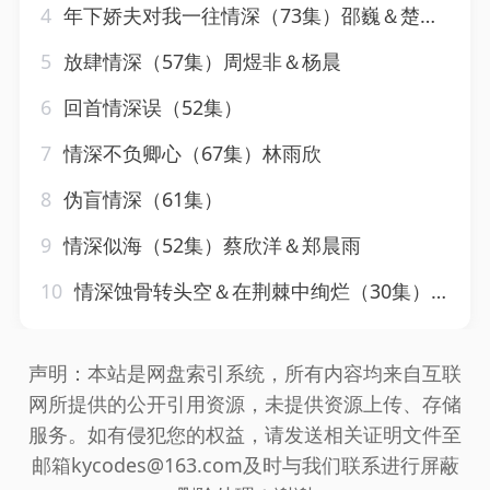
4
年下娇夫对我一往情深（73集）邵巍＆楚瑷旭
5
放肆情深（57集）周煜非＆杨晨
6
回首情深误（52集）
7
情深不负卿心（67集）林雨欣
8
伪盲情深（61集）
9
情深似海（52集）蔡欣洋＆郑晨雨
10
情深蚀骨转头空＆在荆棘中绚烂（30集）梅洋＆徐漫宁
声明：本站是网盘索引系统，所有内容均来自互联
网所提供的公开引用资源，未提供资源上传、存储
服务。如有侵犯您的权益，请发送相关证明文件至
邮箱kycodes@163.com及时与我们联系进行屏蔽