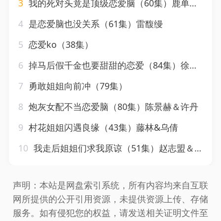
3
我的死对头竟是顶级恋爱脑（60集）鹿单东＆黄云云
4
是恋爱脑也没关系（61集）雷馥缦
5
恋爱ko（38集）
6
掉马后假千金也要甜甜的恋爱（84集）徐江帅＆王阡惠
7
勇敢姐姐向前冲（79集）
8
炮灰女配不当恋爱脑（80集）陈景赫＆许丹
9
村花姐姐闪遇良缘（43集）藤林&乌倩
10
我走后姐姐们求我原谅（51集）赵志盟＆伍月
声明：本站是网盘索引系统，所有内容均来自互联
网所提供的公开引用资源，未提供资源上传、存储
服务。如有侵犯您的权益，请发送相关证明文件至