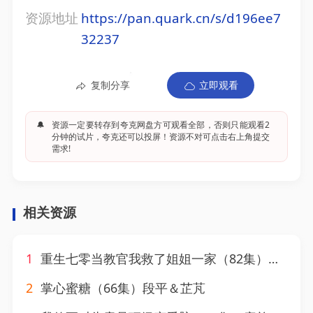
资源地址
https://pan.quark.cn/s/d196ee7
32237
复制分享
立即观看
🔔
资源一定要转存到夸克网盘方可观看全部，否则只能观看2
分钟的试片，夸克还可以投屏！资源不对可点击右上角提交
需求!
相关资源
1
重生七零当教官我救了姐姐一家（82集）贾凯文＆屈婉琼
2
掌心蜜糖（66集）段平＆芷芃