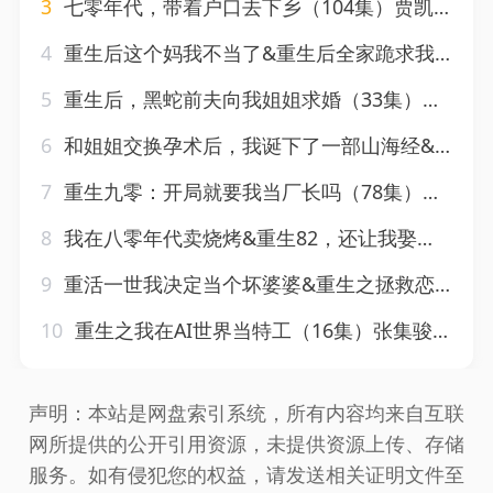
3
七零年代，带着户口去下乡（104集）贾凯文＆邰靖懿
4
重生后这个妈我不当了&重生后全家跪求我回家（57集）胡璇璇
5
重生后，黑蛇前夫向我姐姐求婚（33集）张予湉
6
和姐姐交换孕术后，我诞下了一部山海经&重生后好孕莲打脸心机长姐（45集）杜培源&岳雨婷
7
重生九零：开局就要我当厂长吗（78集）余茵&左铭
8
我在八零年代卖烧烤&重生82，还让我娶姐姐，疯了吧（67集）
9
重活一世我决定当个坏婆婆&重生之拯救恋爱脑儿子（51集）
10
重生之我在AI世界当特工（16集）张集骏&王格格
声明：本站是网盘索引系统，所有内容均来自互联
网所提供的公开引用资源，未提供资源上传、存储
服务。如有侵犯您的权益，请发送相关证明文件至