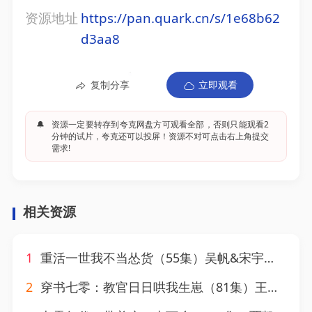
资源地址
https://pan.quark.cn/s/1e68b62
d3aa8
复制分享
立即观看
🔔
资源一定要转存到夸克网盘方可观看全部，否则只能观看2
分钟的试片，夸克还可以投屏！资源不对可点击右上角提交
需求!
相关资源
1
重活一世我不当怂货（55集）吴帆&宋宇欣&贾予乐
2
穿书七零：教官日日哄我生崽（81集）王晨鹏＆刘美娜