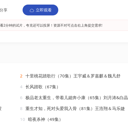
分享
立即观看
看2分钟的试片，夸克还可以投屏！资源不对可点击右上角提交需求!
2
十里桃花踏歌行（70集）王宇威＆罗嘉麒＆魏凡舒
4
长风踏歌（67集）
6
极品老太重生，带着儿媳奔小康（65集）刘月涛&白
萱
8
重生才知，死对头爱我入骨（81集）王浩翔＆马乐婕
10
暗夜杀神（49集）