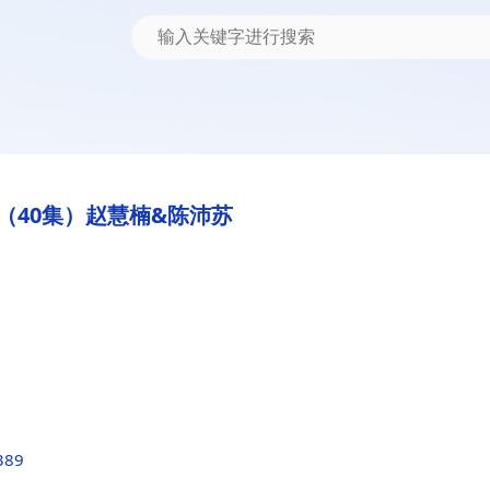
（40集）赵慧楠&陈沛苏
389