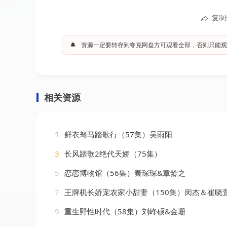
复制
🔔
资源一定要转存到夸克网盘方可观看全部，否则只能观
相关资源
1
鲜衣驽马踏歌行（57集）吴雨阳
3
长风踏歌2绝代天娇（75集）
5
恋恋博物馆（56集）秦琛琛&章龄之
7
王牌机长娇宠农家小甜妻（150集）闵杰＆崔晓
9
重生野性时代（58集）刘峰硕&金珊