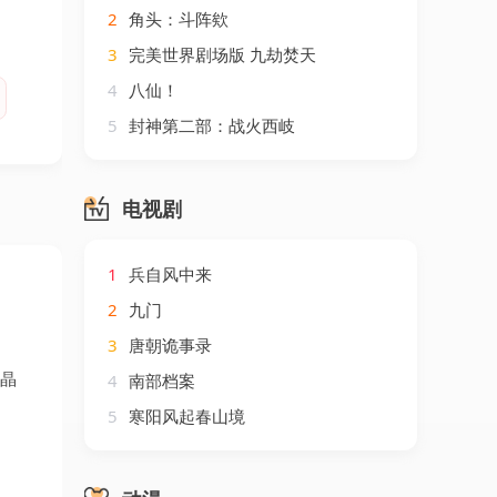
2
角头：斗阵欸
3
完美世界剧场版 九劫焚天
4
八仙！
5
封神第二部：战火西岐
电视剧
1
兵自风中来
2
九门
3
唐朝诡事录
晶晶
4
南部档案
5
寒阳风起春山境