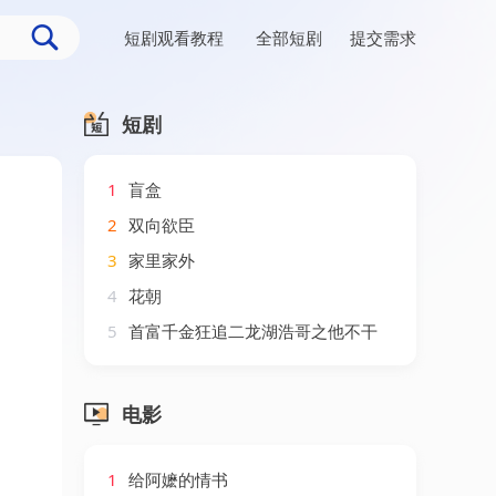
短剧观看教程
全部短剧
提交需求
短剧
1
盲盒
2
双向欲臣
3
家里家外
4
花朝
5
首富千金狂追二龙湖浩哥之他不干
电影
1
给阿嬷的情书