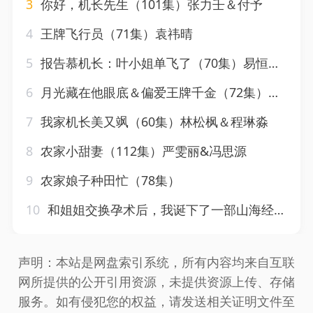
3
你好，机长先生（101集）张力壬＆付予
4
王牌飞行员（71集）袁祎晴
5
报告慕机长：叶小姐单飞了（70集）易恒＆曹嘉怡
6
月光藏在他眼底＆偏爱王牌千金（72集）刘蓝鸽
7
我家机长美又飒（60集）林松枫＆程琳淼
8
农家小甜妻（112集）严雯丽&冯思源
9
农家娘子种田忙（78集）
10
和姐姐交换孕术后，我诞下了一部山海经&重生后好孕莲打脸心机长姐（45集）杜培源&岳雨婷
声明：本站是网盘索引系统，所有内容均来自互联
网所提供的公开引用资源，未提供资源上传、存储
服务。如有侵犯您的权益，请发送相关证明文件至