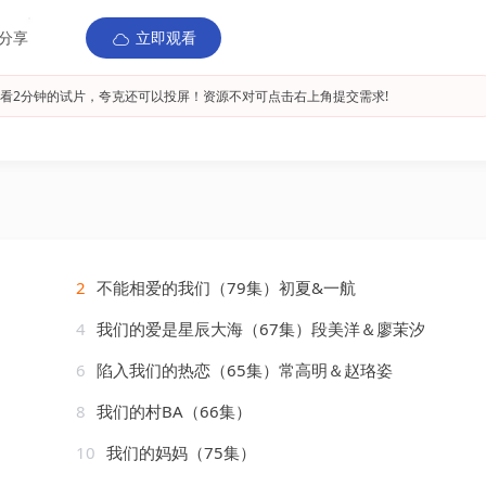
分享
立即观看
看2分钟的试片，夸克还可以投屏！资源不对可点击右上角提交需求!
2
不能相爱的我们（79集）初夏&一航
4
我们的爱是星辰大海（67集）段美洋＆廖茉汐
6
陷入我们的热恋（65集）常高明＆赵珞姿
8
我们的村BA（66集）
10
我们的妈妈（75集）