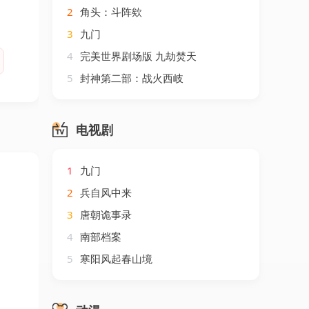
2
角头：斗阵欸
3
九门
4
完美世界剧场版 九劫焚天
5
封神第二部：战火西岐
电视剧
1
九门
2
兵自风中来
3
唐朝诡事录
4
南部档案
5
寒阳风起春山境