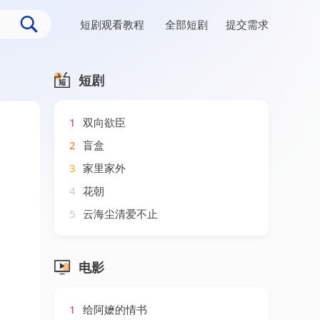
短剧观看教程
全部短剧
提交需求
短剧
1
双向欲臣
2
盲盒
3
家里家外
4
花朝
5
云海尘清爱不止
电影
1
给阿嬷的情书