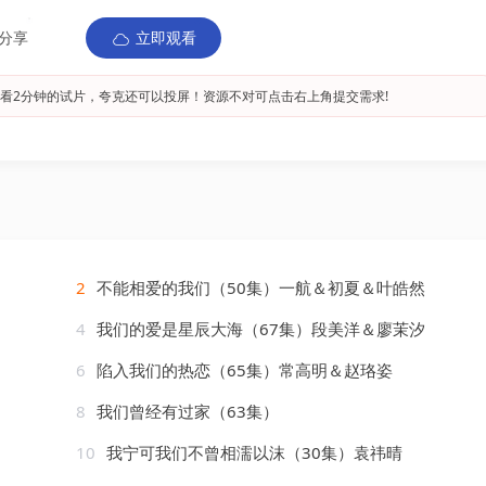
分享
立即观看
看2分钟的试片，夸克还可以投屏！资源不对可点击右上角提交需求!
2
不能相爱的我们（50集）一航＆初夏＆叶皓然
4
我们的爱是星辰大海（67集）段美洋＆廖茉汐
6
陷入我们的热恋（65集）常高明＆赵珞姿
8
我们曾经有过家（63集）
10
我宁可我们不曾相濡以沫（30集）袁祎晴