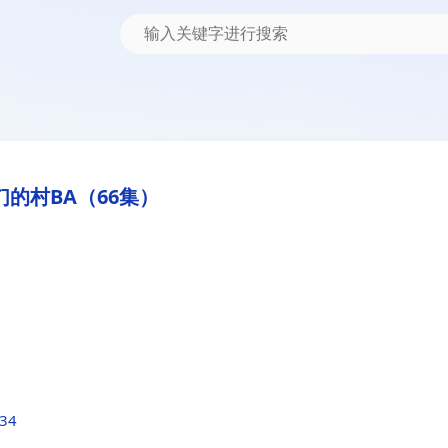
们的村BA（66集）
a34