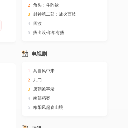
2
角头：斗阵欸
3
封神第二部：战火西岐
4
四渡
5
熊出没·年年有熊
电视剧
1
兵自风中来
2
九门
3
唐朝诡事录
4
南部档案
5
寒阳风起春山境