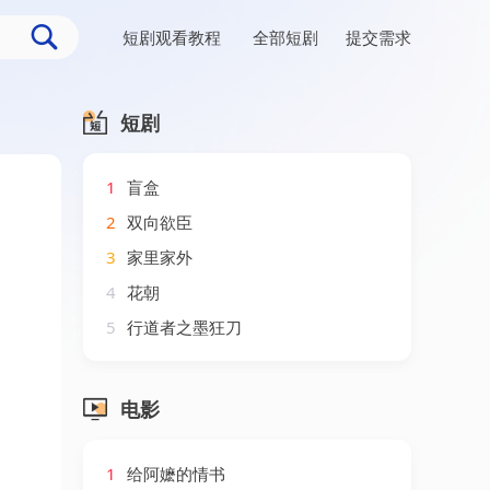
短剧观看教程
全部短剧
提交需求
短剧
1
盲盒
2
双向欲臣
3
家里家外
4
花朝
5
行道者之墨狂刀
电影
1
给阿嬷的情书