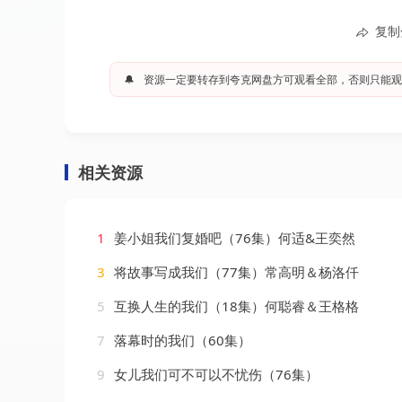
复制
🔔
资源一定要转存到夸克网盘方可观看全部，否则只能观
相关资源
1
姜小姐我们复婚吧（76集）何适&王奕然
3
将故事写成我们（77集）常高明＆杨洛仟
5
互换人生的我们（18集）何聪睿＆王格格
7
落幕时的我们（60集）
9
女儿我们可不可以不忧伤（76集）