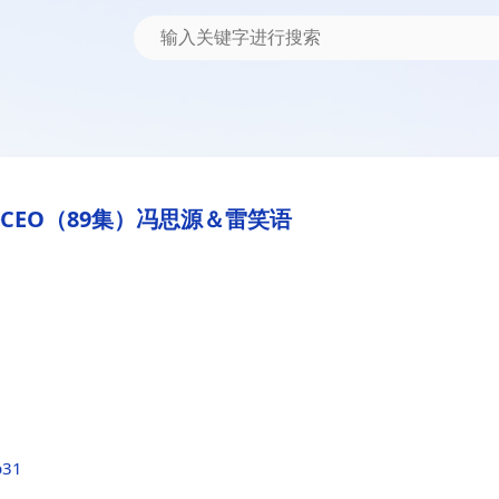
公CEO（89集）冯思源＆雷笑语
b31