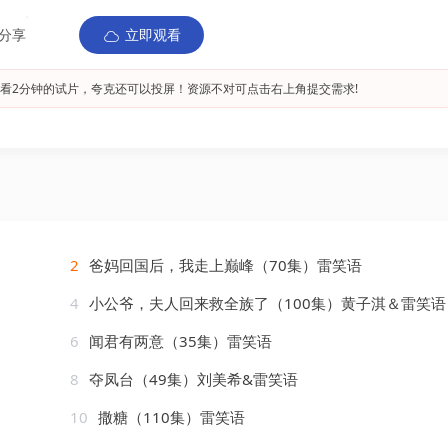
分享
立即观看
看2分钟的试片，夸克还可以投屏！资源不对可点击右上角提交需求!
2
爸妈回国后，我走上巅峰（70集）雷笑语
4
小公爷，夫人回来救全族了（100集）黄子淇＆雷笑语
6
闻君有两意（35集）雷笑语
8
夺凤台（49集）刘美希&雷笑语
10
撒糖（110集）雷笑语