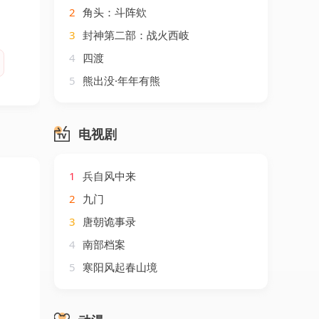
2
角头：斗阵欸
3
封神第二部：战火西岐
4
四渡
5
熊出没·年年有熊
电视剧
1
兵自风中来
2
九门
3
唐朝诡事录
4
南部档案
5
寒阳风起春山境