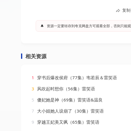
复制
🔔
资源一定要转存到夸克网盘方可观看全部，否则只能观
相关资源
1
穿书后爆改侯府（77集）韦若辰＆雷笑语
3
风吹起时想你（56集）雷笑语
5
傻妃她是神（69集）雷笑语&温良
7
大小姐她人设崩了（30集）雷笑语
9
穿越王妃美又飒（65集）雷笑语