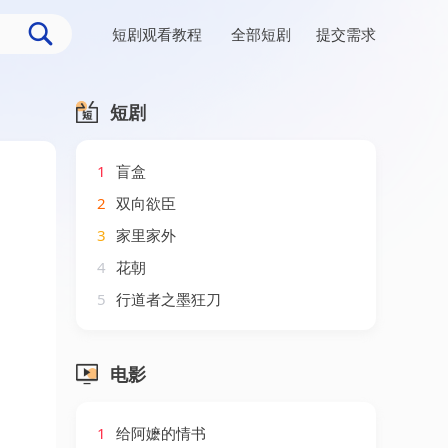
短剧观看教程
全部短剧
提交需求
短剧
1
盲盒
2
双向欲臣
3
家里家外
4
花朝
5
行道者之墨狂刀
电影
1
给阿嬷的情书