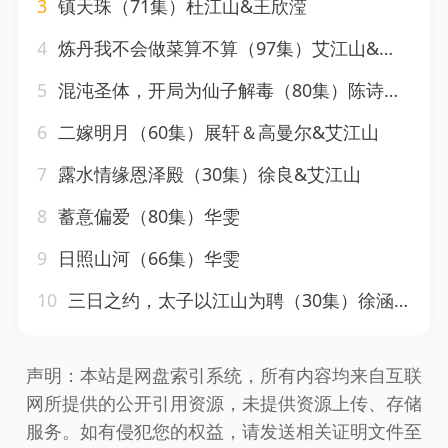
3
镇天珠（71集）杜江山&王欣滢
4
炼丹我不会做菜算不算（97集）艾江山&李钊
5
混沌圣体，开局为仙子解毒（80集）陈诗诗&尹昕&艾江山
6
二嫁明月（60集）展轩＆高曼尔&艾江山
7
露水情缘恩泽殿（30集）徐良&艾江山
8
蓄意偏爱（80集）华雯
9
日照山河（66集）华雯
10
三日之约，太子以江山为聘（30集）徐涵琳
声明：本站是网盘索引系统，所有内容均来自互联
网所提供的公开引用资源，未提供资源上传、存储
服务。如有侵犯您的权益，请发送相关证明文件至