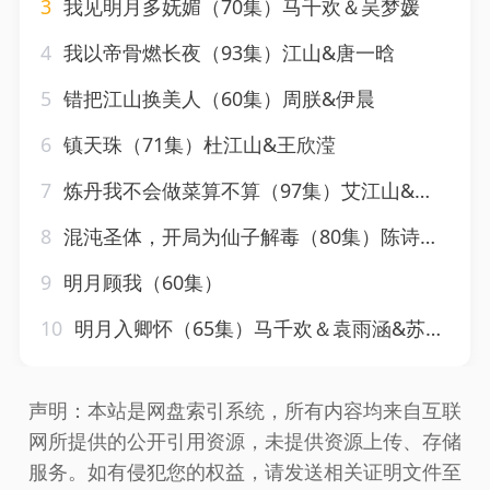
3
我见明月多妩媚（70集）马千欢＆吴梦媛
4
我以帝骨燃长夜（93集）江山&唐一晗
5
错把江山换美人（60集）周朕&伊晨
6
镇天珠（71集）杜江山&王欣滢
7
炼丹我不会做菜算不算（97集）艾江山&李钊
8
混沌圣体，开局为仙子解毒（80集）陈诗诗&尹昕&艾江山
9
明月顾我（60集）
10
明月入卿怀（65集）马千欢＆袁雨涵&苏晓言
声明：本站是网盘索引系统，所有内容均来自互联
网所提供的公开引用资源，未提供资源上传、存储
服务。如有侵犯您的权益，请发送相关证明文件至