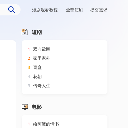
短剧观看教程
全部短剧
提交需求
短剧
1
双向欲臣
2
家里家外
3
盲盒
4
花朝
5
传奇人生
电影
1
给阿嬷的情书