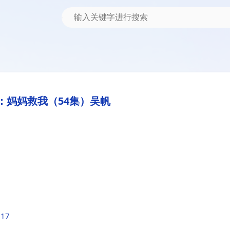
：妈妈救我（54集）吴帆
317