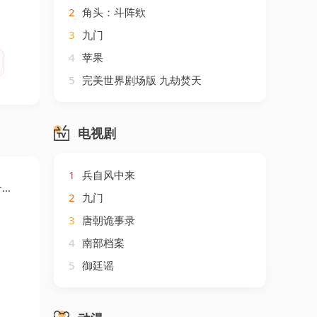
2
角头：斗阵欸
3
九门
4
苹果
5
完美世界剧场版 九劫焚天
电视剧
1
兵自风中来
妈
2
九门
3
唐朝诡事录
4
南部档案
5
御廷谣