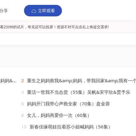
分享
立即观看
看2分钟的试片，夸克还可以投屏！资源不对可点击右上角提交需求!
（69集）
2
重生之妈妈救我&amp;妈妈，带我回家&amp;我有一个特工妈
4
重活一世我不当怂货（55集）吴帆&宋宇欣&贾予乐
6
妈妈开门我带心声救全家（70集）盘金蓉
8
女儿，妈妈再爱你一次（60集）
10
新春佳缘萌娃拉着苏小姐喊妈妈（56集）