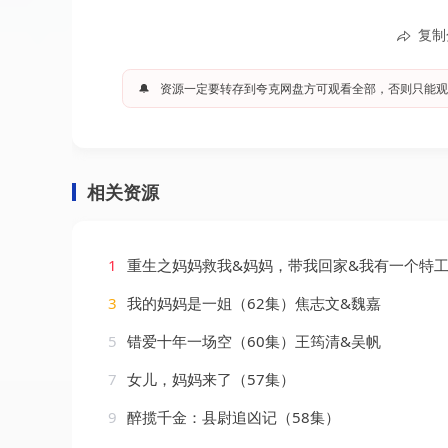
复制
🔔
资源一定要转存到夸克网盘方可观看全部，否则只能观
相关资源
1
重生之妈妈救我&妈妈，带我回家&我有一个特工妈妈&我死后特工妈妈杀疯了
3
我的妈妈是一姐（62集）焦志文&魏嘉
5
错爱十年一场空（60集）王筠清&吴帆
7
女儿，妈妈来了（57集）
9
醉揽千金：县尉追凶记（58集）