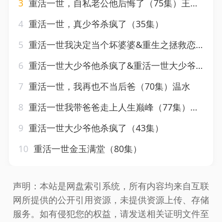
3
重活一世，自私老公他后悔了（75集）王婧琦
4
重活一世，真少爷杀疯了（35集）
5
重活一世我决定当个坏婆婆&重生之拯救恋爱脑儿子（51集）
6
重活一世大少爷他杀疯了&重活一世大少爷不当舔狗了（43集）张星禾
7
重活一世，我再也不当后爸（70集）温水
8
重活一世我带爸爸走上人生巅峰（77集）王艺珂
9
重活一世大少爷他杀疯了（43集）
10
重活一世金玉满堂（80集）
声明：本站是网盘索引系统，所有内容均来自互联
网所提供的公开引用资源，未提供资源上传、存储
服务。如有侵犯您的权益，请发送相关证明文件至