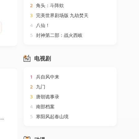
2
角头：斗阵欸
3
完美世界剧场版 九劫焚天
4
八仙！
5
封神第二部：战火西岐
电视剧
1
兵自风中来
2
九门
3
唐朝诡事录
4
南部档案
5
寒阳风起春山境
文