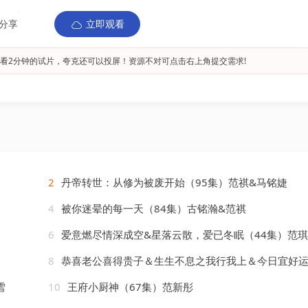
分享
立即观看
看2分钟的试片，夸克还可以投屏！资源不对可点击右上角提交需求!
2
丹帝转世：从修为被废开始（95集）范祺&马铭婕
4
被你迷晕的每一天（84集）古铭瀚&范祺
6
爱意燃尽情深成空&星落云散，爱已冬眠（44集）范琪
8
恭喜老公喜得贵子＆生生不息之我行我上＆今日宜好运＆围城之深藏不漏（35集）苏文
雪
10
王府小厨神（67集）范新彤