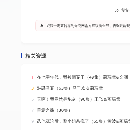
复制
🔔
资源一定要转存到夸克网盘方可观看全部，否则只能观
相关资源
1
在七零年代，我被团宠了（49集）蔺瑞雪&文渊
3
魅惑君宠（63集）马千欢＆蔺瑞雪
5
天啊！我竟然是炮灰（90集）王飞＆蔺瑞雪
7
善意之殇（30集）
9
诱他沉沦后，黎小姐杀疯了（65集）黄波&蔺瑞