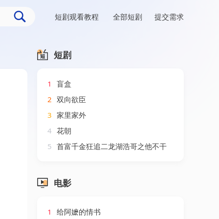
短剧观看教程
全部短剧
提交需求
短剧
1
盲盒
2
双向欲臣
3
家里家外
4
花朝
5
首富千金狂追二龙湖浩哥之他不干
电影
1
给阿嬷的情书