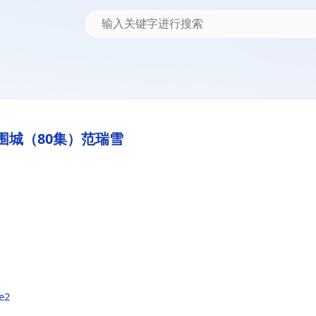
围城（80集）范瑞雪
9e2