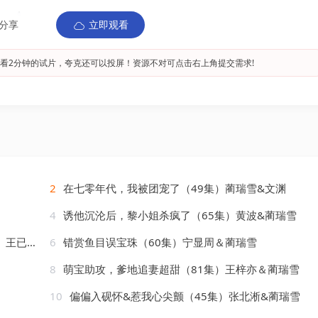
分享
立即观看
看2分钟的试片，夸克还可以投屏！资源不对可点击右上角提交需求!
2
在七零年代，我被团宠了（49集）蔺瑞雪&文渊
4
诱他沉沦后，黎小姐杀疯了（65集）黄波&蔺瑞雪
&蔺瑞雪
6
错赏鱼目误宝珠（60集）宁显周＆蔺瑞雪
8
萌宝助攻，爹地追妻超甜（81集）王梓亦＆蔺瑞雪
10
偏偏入砚怀&惹我心尖颤（45集）张北淅&蔺瑞雪