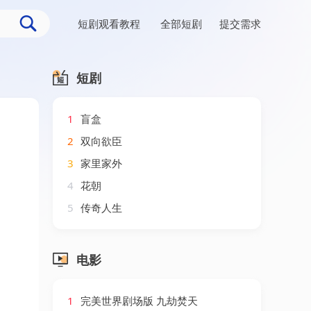
短剧观看教程
全部短剧
提交需求
短剧
1
盲盒
2
双向欲臣
3
家里家外
4
花朝
5
传奇人生
电影
1
完美世界剧场版 九劫焚天