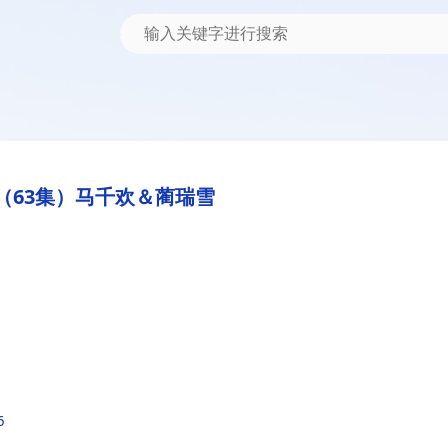
（63集）马千欢＆蔺瑞雪
6