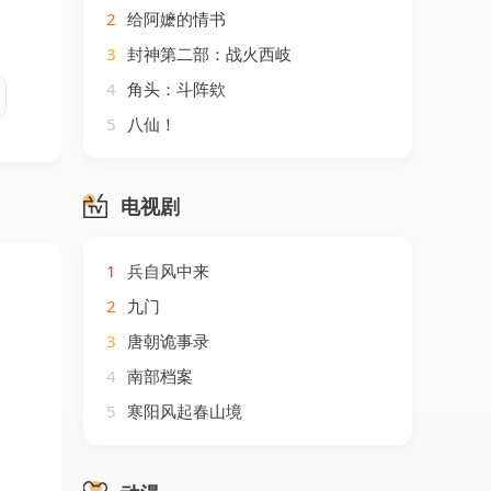
2
给阿嬷的情书
3
封神第二部：战火西岐
4
角头：斗阵欸
5
八仙！
电视剧
1
兵自风中来
2
九门
3
唐朝诡事录
4
南部档案
5
寒阳风起春山境