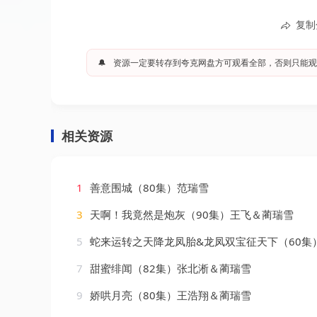
复制
🔔
资源一定要转存到夸克网盘方可观看全部，否则只能观
相关资源
1
善意围城（80集）范瑞雪
3
天啊！我竟然是炮灰（90集）王飞＆蔺瑞雪
5
蛇来运转之天降龙凤胎&龙凤双宝征天下（60集）王已歌
7
甜蜜绯闻（82集）张北淅＆蔺瑞雪
9
娇哄月亮（80集）王浩翔＆蔺瑞雪