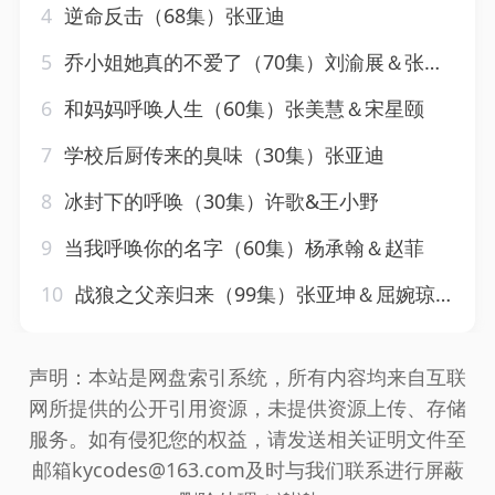
4
逆命反击（68集）张亚迪
5
乔小姐她真的不爱了（70集）刘渝展＆张亚迪
6
和妈妈呼唤人生（60集）张美慧＆宋星颐
7
学校后厨传来的臭味（30集）张亚迪
8
冰封下的呼唤（30集）许歌&王小野
9
当我呼唤你的名字（60集）杨承翰＆赵菲
10
战狼之父亲归来（99集）张亚坤＆屈婉琼＆尹昕＆爪爪
声明：本站是网盘索引系统，所有内容均来自互联
网所提供的公开引用资源，未提供资源上传、存储
服务。如有侵犯您的权益，请发送相关证明文件至
邮箱kycodes@163.com及时与我们联系进行屏蔽