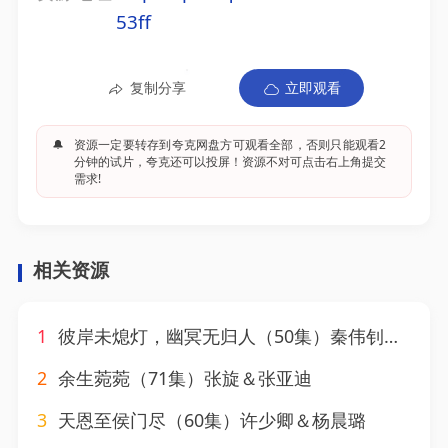
53ff
复制分享
立即观看
🔔
资源一定要转存到夸克网盘方可观看全部，否则只能观看2
分钟的试片，夸克还可以投屏！资源不对可点击右上角提交
需求!
相关资源
1
彼岸未熄灯，幽冥无归人（50集）秦伟钊＆张亚迪
2
余生菀菀（71集）张旋＆张亚迪
3
天恩至侯门尽（60集）许少卿＆杨晨璐