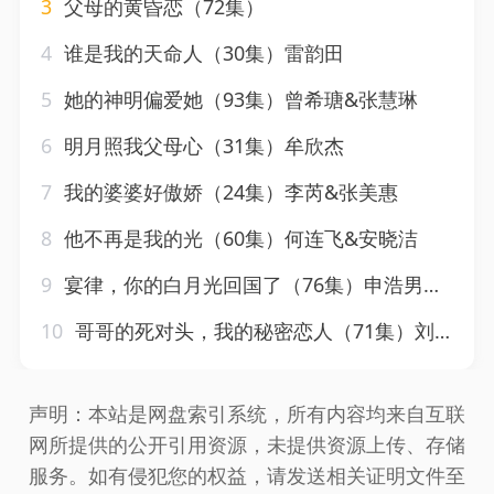
3
父母的黄昏恋（72集）
4
谁是我的天命人（30集）雷韵田
5
她的神明偏爱她（93集）曾希瑭&张慧琳
6
明月照我父母心（31集）牟欣杰
7
我的婆婆好傲娇（24集）李芮&张美惠
8
他不再是我的光（60集）何连飞&安晓洁
9
宴律，你的白月光回国了（76集）申浩男＆余茵
10
哥哥的死对头，我的秘密恋人（71集）刘昊源＆李芊乐
声明：本站是网盘索引系统，所有内容均来自互联
网所提供的公开引用资源，未提供资源上传、存储
服务。如有侵犯您的权益，请发送相关证明文件至