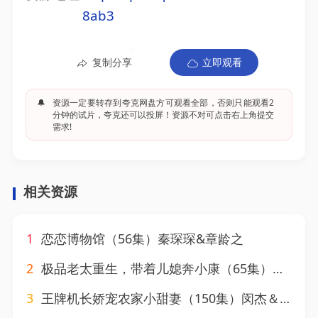
8ab3
复制分享
立即观看
🔔
资源一定要转存到夸克网盘方可观看全部，否则只能观看2
分钟的试片，夸克还可以投屏！资源不对可点击右上角提交
需求!
相关资源
1
恋恋博物馆（56集）秦琛琛&章龄之
2
极品老太重生，带着儿媳奔小康（65集）刘月涛&白晶晶
3
王牌机长娇宠农家小甜妻（150集）闵杰＆崔晓萱