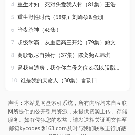
4
重生才知，死对头爱我入骨（81集）王浩翔＆马乐婕
5
重生野性时代（58集）刘峰硕&金珊
6
暗夜杀神（49集）
7
超级学霸，从重启高三开始（79集）鲍文浩＆王倩
8
离歌散尽自独行（37集）陈奕尧＆韩琪
9
逼我当通房，我夺你主母之位＆我以胭脂覆山河（79集）常丹丹
10
谁是我的天命人（30集）雷韵田
声明：本站是网盘索引系统，所有内容均来自互联
网所提供的公开引用资源，未提供资源上传、存储
服务。如有侵犯您的权益，请发送相关证明文件至
邮箱kycodes@163.com及时与我们联系进行屏蔽