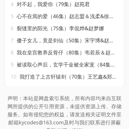
4
对不起，我爱你（79集）赵苑君
5
心不在焉的爱（46集）赵志盟＆浅柔&徐世彦
6
裂缝里的阳光（75集）李侃烨&赵梦娜
7
傻子女儿，竟是剑仙（50集）宋宇博&赵梦娜
8
我在皇宫教养反骨仔（80集）韦若辰＆赵昱萱
9
被读取心声后，玄学千金被全家宠（84集）宋晨＆赵早儿
10
我打造了上古轩辕剑（70集）王艺鑫&郑天阳
声明：本站是网盘索引系统，所有内容均来自互联
网所提供的公开引用资源，未提供资源上传、存储
服务。如有侵犯您的权益，请发送相关证明文件至
邮箱kycodes@163.com及时与我们联系进行屏蔽