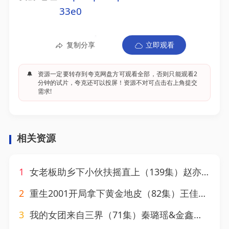
33e0
复制分享
立即观看
🔔
资源一定要转存到夸克网盘方可观看全部，否则只能观看2
分钟的试片，夸克还可以投屏！资源不对可点击右上角提交
需求!
相关资源
1
女老板助乡下小伙扶摇直上（139集）赵亦菲&如意&图图&朱佳琪
2
重生2001开局拿下黄金地皮（82集）王佳琪&张星禾&朱艺雯&赵琪琪
3
我的女团来自三界（71集）秦璐瑶&金鑫欣&赵美璇