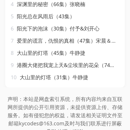
4
深渊里的秘密（66集）张晓楠
5
阳光总在风雨后（43集）
6
阳光下的泡沫（30集）付予&刘开心
7
爱里的谎言，仇恨的真相（47集）宋晨＆韩琪
8
大山里的灯塔（45集）牛静捷
9
港圈大佬把我宠上天&尘埃里的花朵（74集）胡家豪
10
大山里的灯塔（31集）牛静捷
声明：本站是网盘索引系统，所有内容均来自互联
网所提供的公开引用资源，未提供资源上传、存储
服务。如有侵犯您的权益，请发送相关证明文件至
邮箱kycodes@163.com及时与我们联系进行屏蔽