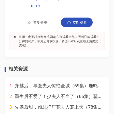
acab
复制分享
立即观看
🔔
资源一定要转存到夸克网盘方可观看全部，否则只能观看2
分钟的试片，夸克还可以投屏！资源不对可点击右上角提交
需求!
相关资源
1
穿越后，毒医夫人惊艳全城（69集）鹿鸣＆周玉玲
2
重生后不爱了！少夫人不当了（66集）翟兆星&刘盈
3
先婚后甜，顾总把厂花夫人宠上天（78集）马士尧＆丁果