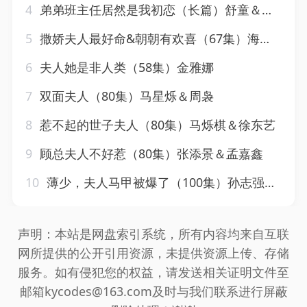
4
弟弟班主任居然是我初恋（长篇）舒童＆宋彧佳
5
撒娇夫人最好命&朝朝有欢喜（67集）海依凡&林十八
6
夫人她是非人类（58集）金雅娜
7
双面夫人（80集）马星烁＆周袅
8
惹不起的世子夫人（80集）马烁棋＆徐东艺
9
顾总夫人不好惹（80集）张添景＆孟嘉鑫
10
薄少，夫人马甲被爆了（100集）孙志强＆翟成露
声明：本站是网盘索引系统，所有内容均来自互联
网所提供的公开引用资源，未提供资源上传、存储
服务。如有侵犯您的权益，请发送相关证明文件至
邮箱kycodes@163.com及时与我们联系进行屏蔽