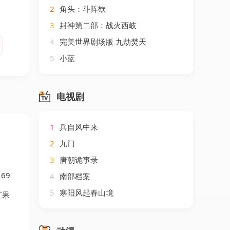
2
角头：斗阵欸
3
封神第二部：战火西岐
4
完美世界剧场版 九劫焚天
5
小蓝
电视剧
1
兵自风中来
2
九门
3
唐朝诡事录
69
4
南部档案
5
寒阳风起春山境
丁果