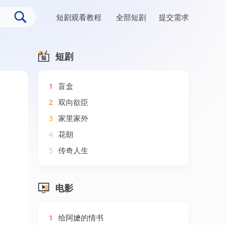
短剧观看教程
全部短剧
提交需求
短剧
1
盲盒
2
双向欲臣
3
家里家外
4
花朝
5
传奇人生
电影
1
给阿嬷的情书