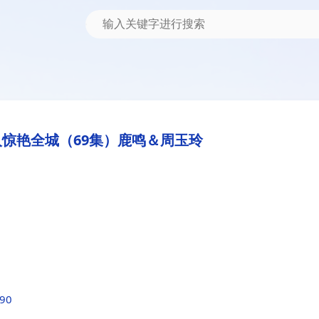
惊艳全城（69集）鹿鸣＆周玉玲
190