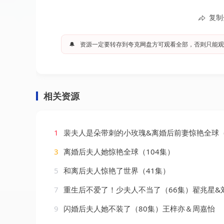
复制
🔔
资源一定要转存到夸克网盘方可观看全部，否则只能观
相关资源
1
裴夫人是朵带刺的小玫瑰&离婚后前妻惊艳全球（
3
离婚后夫人她惊艳全球（104集）
5
和离后夫人惊艳了世界（41集）
7
重生后不爱了！少夫人不当了（66集）翟兆星&
9
闪婚后夫人她不装了（80集）王梓亦＆周嘉怡