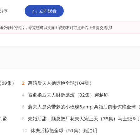
分享
立即观看
看2分钟的试片，夸克还可以投屏！资源不对可点击右上角提交需求!
69集）
2
离婚后夫人她惊艳全球(104集）
4
被退婚后夫人财源滚滚（82集）穿越剧
6
裴夫人是朵带刺的小玫瑰&amp;离婚后前妻惊艳全球（
刘盈
8
先婚后甜，顾总把厂花夫人宠上天（78集）马士尧＆
10
休夫后惊艳全球（51集）鲍治玥