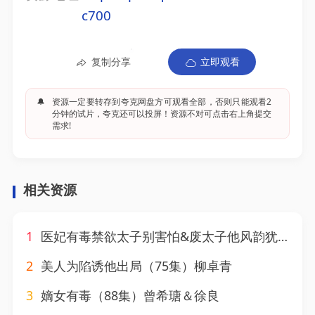
c700
复制分享
立即观看
🔔
资源一定要转存到夸克网盘方可观看全部，否则只能观看2
分钟的试片，夸克还可以投屏！资源不对可点击右上角提交
需求!
相关资源
1
医妃有毒禁欲太子别害怕&废太子他风韵犹存&天意未迟（99集）周航＆崔十一
2
美人为陷诱他出局（75集）柳卓青
3
嫡女有毒（88集）曾希瑭＆徐良