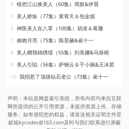
4
错把江山换美人（60集）周朕&伊晨
5
美人娇纵（77集）黄宥天＆包金妮
6
神医美人在八零（100集）胡涛＆蒋珊
7
偷吻月亮（75集）陈景赫&崔十一
8
美人赠我锦绣缎（55集）刘美娜&马烁棋
9
美人引陷（56集）萨钢云＆于小琬&王冰星
10
我招惹了顶级钻石老公（73集）崔十一
声明：本站是网盘索引系统，所有内容均来自互联
网所提供的公开引用资源，未提供资源上传、存储
服务。如有侵犯您的权益，请发送相关证明文件至
邮箱kycodes@163.com及时与我们联系进行屏蔽