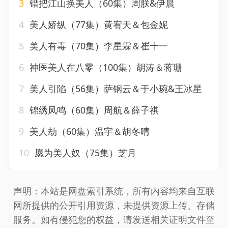
3
错把江山换美人（60集）周朕&伊晨
4
美人娇纵（77集）黄宥天＆包金妮
5
美人有毒（70集）李星霖＆崔十一
6
神医美人在八零（100集）胡涛＆蒋珊
7
美人引陷（56集）萨钢云＆于小琬&王冰星
8
锦绣凤鸣（60集）周航＆薛子祺
9
美人劫（60集）温宇＆胡冬晴
10
愿为美人奴（75集）芝月
声明：本站是网盘索引系统，所有内容均来自互联
网所提供的公开引用资源，未提供资源上传、存储
服务。如有侵犯您的权益，请发送相关证明文件至