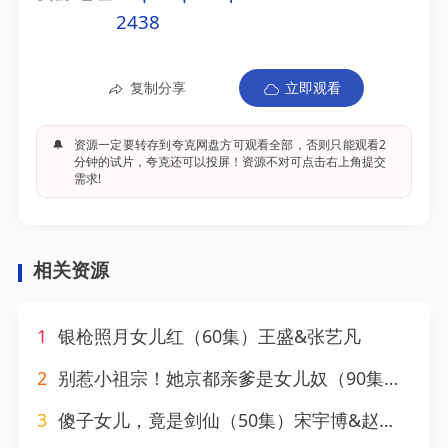
2438
复制分享
立即观看
🔔
资源一定要转存到夸克网盘方可观看全部，否则只能观看2
分钟的试片，夸克还可以投屏！资源不对可点击右上角提交
需求!
相关资源
1
银枪照月女儿红（60集）王盛&张艺凡
2
别惹小祖宗！她京都亲爹是女儿奴（90集）萨钢云＆陆元
3
傻子女儿，竟是剑仙（50集）宋宇博&赵梦娜