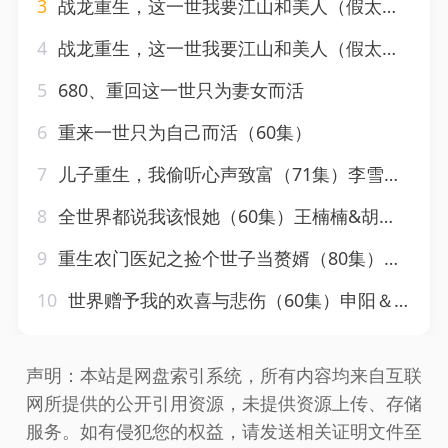
3
战龙重生，这一世我要江山和美人（假太监开局攻略女帝）（100集）
4
战龙重生，这一世我要江山和美人（假太监开局攻略女帝）（
5
680、重回这一世只为妻女而活
6
重来一世只为自己而活（60集）
7
儿子重生，我偷听心声致富（71集）李雪莹&郑明洋
8
全世界都说我该恨她（60集）王楠楠&胡璇璇
9
重生农门医妃之捡个世子当赘婿（80集）任子豪＆姜悦
10
世界赠予我的欢喜与悲伤（60集）申阳＆李澳雯
声明：本站是网盘索引系统，所有内容均来自互联
网所提供的公开引用资源，未提供资源上传、存储
服务。如有侵犯您的权益，请发送相关证明文件至