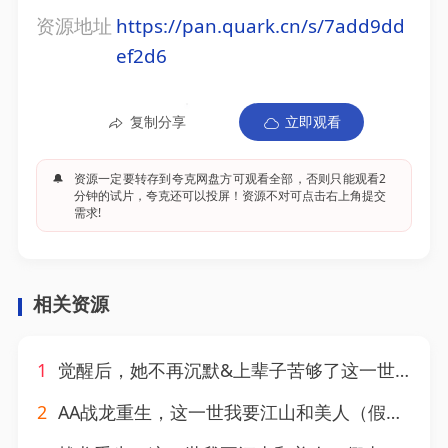
资源地址
https://pan.quark.cn/s/7add9dd
ef2d6
复制分享
立即观看
🔔
资源一定要转存到夸克网盘方可观看全部，否则只能观看2
分钟的试片，夸克还可以投屏！资源不对可点击右上角提交
需求!
相关资源
1
觉醒后，她不再沉默&上辈子苦够了这一世只为女儿（60集）
2
AA战龙重生，这一世我要江山和美人（假太监开局攻略女帝）（100集）