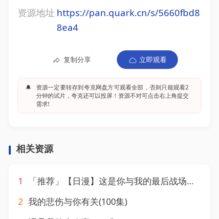
资源地址
https://pan.quark.cn/s/5660fbd8
8ea4
复制分享
立即观看
🔔
资源一定要转存到夸克网盘方可观看全部，否则只能观看2
分钟的试片，夸克还可以投屏！资源不对可点击右上角提交
需求!
相关资源
1
「推荐」【日漫】这是你与我的最后战场，或是开创世界的圣战 全2季 更至第二季04集 简日双语 喵萌奶茶屋 1080P
2
我的悲伤与你有关(100集)