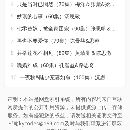
4
只是当时已惘然（70集）梅洋＆张棠&梁思佳
5
妙琪的心事（60集）汤思敬
6
七零替嫁，被全家团宠（90集）张思帆＆翟成露
7
再也不要爱你（79集）陈景赫&思睿
8
并蒂莲花不相见（89集）黄靖洲＆陈思澈
9
晚婚难成（60集）孔智盈&路思奇
10
一夜秋&陆少宠妻如命（100集）沉思
声明：本站是网盘索引系统，所有内容均来自互联
网所提供的公开引用资源，未提供资源上传、存储
服务。如有侵犯您的权益，请发送相关证明文件至
邮箱kycodes@163.com及时与我们联系进行屏蔽