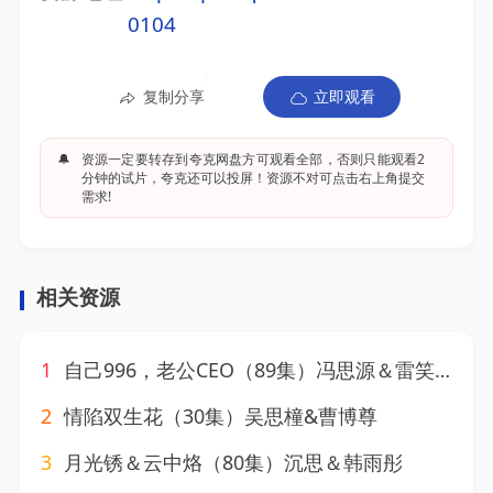
0104
复制分享
立即观看
🔔
资源一定要转存到夸克网盘方可观看全部，否则只能观看2
分钟的试片，夸克还可以投屏！资源不对可点击右上角提交
需求!
相关资源
1
自己996，老公CEO（89集）冯思源＆雷笑语
2
情陷双生花（30集）吴思橦&曹博尊
3
月光锈＆云中烙（80集）沉思＆韩雨彤