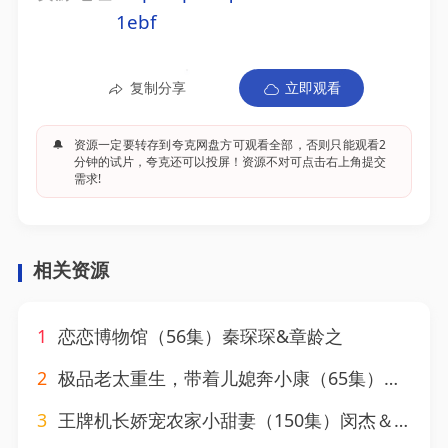
1ebf
复制分享
立即观看
🔔
资源一定要转存到夸克网盘方可观看全部，否则只能观看2
分钟的试片，夸克还可以投屏！资源不对可点击右上角提交
需求!
相关资源
1
恋恋博物馆（56集）秦琛琛&章龄之
2
极品老太重生，带着儿媳奔小康（65集）刘月涛&白晶晶
3
王牌机长娇宠农家小甜妻（150集）闵杰＆崔晓萱