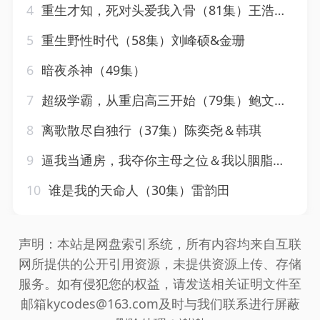
4
重生才知，死对头爱我入骨（81集）王浩翔＆马乐婕
5
重生野性时代（58集）刘峰硕&金珊
6
暗夜杀神（49集）
7
超级学霸，从重启高三开始（79集）鲍文浩＆王倩
8
离歌散尽自独行（37集）陈奕尧＆韩琪
9
逼我当通房，我夺你主母之位＆我以胭脂覆山河（79集）常丹丹
10
谁是我的天命人（30集）雷韵田
声明：本站是网盘索引系统，所有内容均来自互联
网所提供的公开引用资源，未提供资源上传、存储
服务。如有侵犯您的权益，请发送相关证明文件至
邮箱kycodes@163.com及时与我们联系进行屏蔽