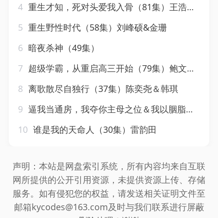
4
重生才知，死对头爱我入骨（81集）王浩翔＆马乐婕
5
重生野性时代（58集）刘峰硕&金珊
6
暗夜杀神（49集）
7
超级学霸，从重启高三开始（79集）鲍文浩＆王倩
8
离歌散尽自独行（37集）陈奕尧＆韩琪
9
逼我当通房，我夺你主母之位＆我以胭脂覆山河（79集）常丹丹
10
谁是我的天命人（30集）雷韵田
声明：本站是网盘索引系统，所有内容均来自互联
网所提供的公开引用资源，未提供资源上传、存储
服务。如有侵犯您的权益，请发送相关证明文件至
邮箱kycodes@163.com及时与我们联系进行屏蔽