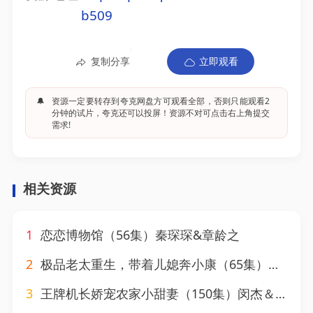
b509
复制分享
立即观看
🔔
资源一定要转存到夸克网盘方可观看全部，否则只能观看2
分钟的试片，夸克还可以投屏！资源不对可点击右上角提交
需求!
相关资源
1
恋恋博物馆（56集）秦琛琛&章龄之
2
极品老太重生，带着儿媳奔小康（65集）刘月涛&白晶晶
3
王牌机长娇宠农家小甜妻（150集）闵杰＆崔晓萱