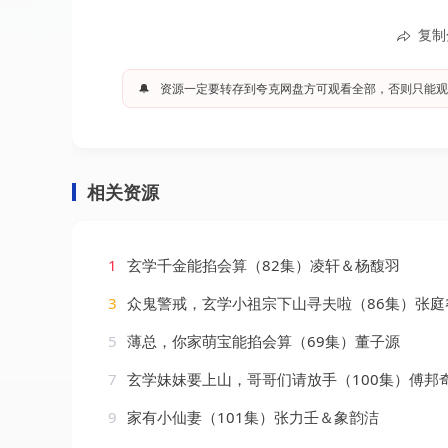
复制
🔔
资源一定要转存到夸克网盘方可观看全部，否则只能观
相关资源
1
玄学千金能掐会算（82集）凌轩＆杨馥羽
3
众鬼警戒，玄学小祖宗下山寻夫啦（86集）张庭
5
薄总，你家萌宝能掐会算（69集）董子源
7
玄学妹妹要上山，哥哥们请放手（100集）傅邦奇＆卢巧&
9
家有小仙妻（101集）张力壬＆象韵洁