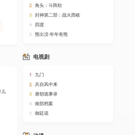
2
角头：斗阵欸
3
封神第二部：战火西岐
4
四渡
5
熊出没·年年有熊
电视剧
1
九门
2
兵自风中来
早儿
3
唐朝诡事录
4
南部档案
5
御廷谣