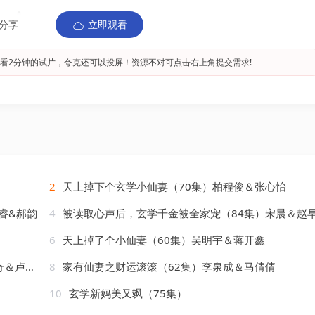
分享
立即观看
看2分钟的试片，夸克还可以投屏！资源不对可点击右上角提交需求!
2
天上掉下个玄学小仙妻（70集）柏程俊＆张心怡
睿&郝韵
4
被读取心声后，玄学千金被全家宠（84集）宋晨＆赵
6
天上掉了个小仙妻（60集）吴明宇＆蒋开鑫
王艺鑫
8
家有仙妻之财运滚滚（62集）李泉成＆马倩倩
10
玄学新妈美又飒（75集）