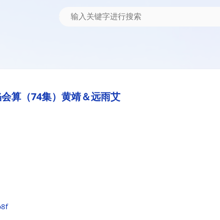
会算（74集）黄靖＆远雨艾
b8f