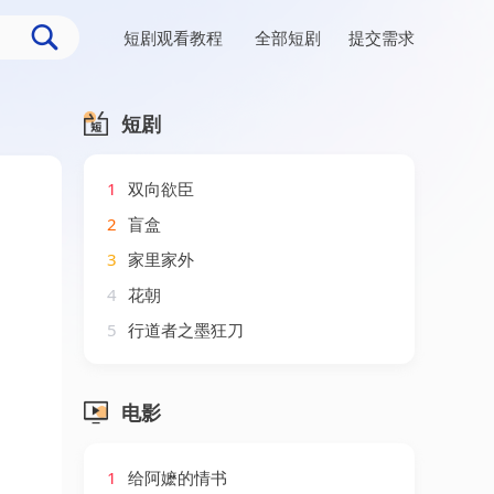
短剧观看教程
全部短剧
提交需求
短剧
1
双向欲臣
2
盲盒
3
家里家外
4
花朝
5
行道者之墨狂刀
电影
1
给阿嬷的情书