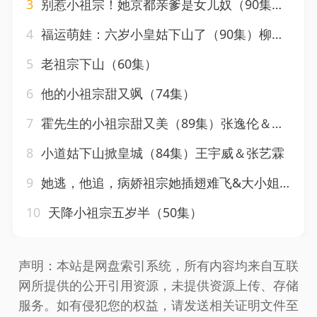
3
别惹小祖宗！她京都亲爹是女儿奴（90集）萨钢云＆陆元
4
福运萌娃：六岁小皇姑下山了（90集）柳甯＆向薇静
5
老祖宗下山（60集）
6
他的小祖宗甜又飒（74集）
7
霍先生的小祖宗甜又美（89集）张逸伦＆刘蓝鸽
8
小道姑下山掀皇城（84集）王宇威＆张艺霖
9
她逃，他追，病娇祖宗她插翅难飞&大小姐每天在线打脸（100集）宋晨＆耿池苏
10
天降小祖宗五岁半（50集）
声明：本站是网盘索引系统，所有内容均来自互联
网所提供的公开引用资源，未提供资源上传、存储
服务。如有侵犯您的权益，请发送相关证明文件至