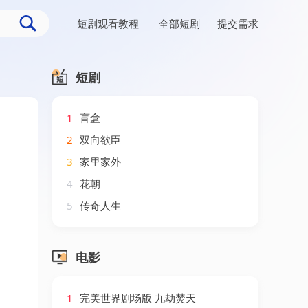
短剧观看教程
全部短剧
提交需求
短剧
1
盲盒
2
双向欲臣
3
家里家外
4
花朝
5
传奇人生
电影
1
完美世界剧场版 九劫焚天