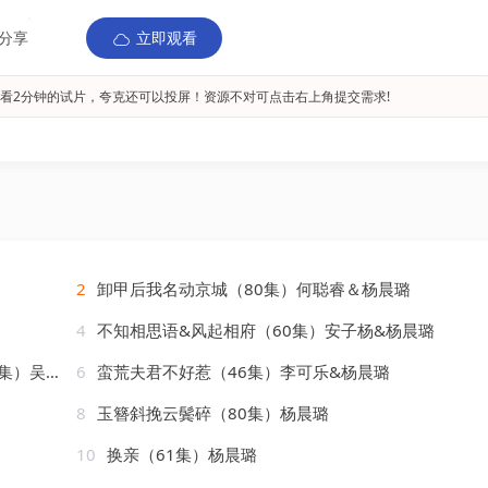
分享
立即观看
看2分钟的试片，夸克还可以投屏！资源不对可点击右上角提交需求!
2
卸甲后我名动京城（80集）何聪睿＆杨晨璐
4
不知相思语&风起相府（60集）安子杨&杨晨璐
&周子琪
6
蛮荒夫君不好惹（46集）李可乐&杨晨璐
8
玉簪斜挽云鬓碎（80集）杨晨璐
10
换亲（61集）杨晨璐