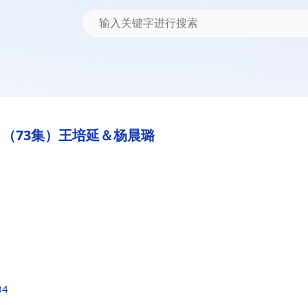
（73集）王培延＆杨晨璐
34