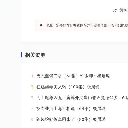
复制
🔔
资源一定要转存到夸克网盘方可观看全部，否则只能观
相关资源
1
天恩至侯门尽（60集）许少卿＆杨晨璐
3
在逃契妻美又飒（100集）杨晨璐
5
无上魔尊＆无上魔尊开局当奶爸＆魔隐尘缘（64集）吴昊＆杨晨璐
7
换专业后山海不相逢（64集）杨晨璐
9
陈姨娘她修真回来了（80集）杨晨璐