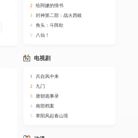
2
给阿嬷的情书
3
封神第二部：战火西岐
4
角头：斗阵欸
5
八仙！
电视剧
1
兵自风中来
2
九门
3
唐朝诡事录
4
南部档案
5
寒阳风起春山境