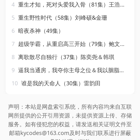
4
重生才知，死对头爱我入骨（81集）王浩翔＆马乐婕
5
重生野性时代（58集）刘峰硕&金珊
6
暗夜杀神（49集）
7
超级学霸，从重启高三开始（79集）鲍文浩＆王倩
8
离歌散尽自独行（37集）陈奕尧＆韩琪
9
逼我当通房，我夺你主母之位＆我以胭脂覆山河（79集）常丹丹
10
谁是我的天命人（30集）雷韵田
声明：本站是网盘索引系统，所有内容均来自互联
网所提供的公开引用资源，未提供资源上传、存储
服务。如有侵犯您的权益，请发送相关证明文件至
邮箱kycodes@163.com及时与我们联系进行屏蔽