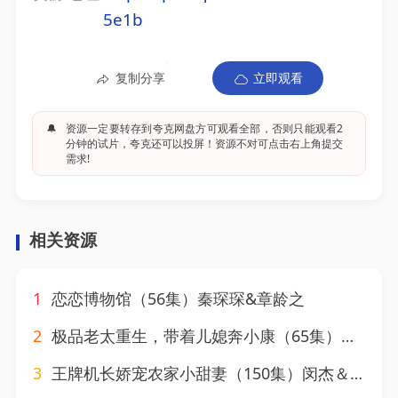
5e1b
复制分享
立即观看
🔔
资源一定要转存到夸克网盘方可观看全部，否则只能观看2
分钟的试片，夸克还可以投屏！资源不对可点击右上角提交
需求!
相关资源
1
恋恋博物馆（56集）秦琛琛&章龄之
2
极品老太重生，带着儿媳奔小康（65集）刘月涛&白晶晶
3
王牌机长娇宠农家小甜妻（150集）闵杰＆崔晓萱