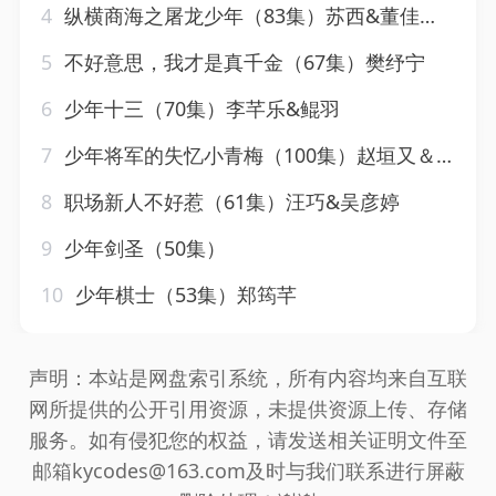
4
纵横商海之屠龙少年（83集）苏西&董佳妮&李云鹏&金美希&王亚宁
5
不好意思，我才是真千金（67集）樊纾宁
6
少年十三（70集）李芊乐&鲲羽
7
少年将军的失忆小青梅（100集）赵垣又＆牛湘鹭
8
职场新人不好惹（61集）汪巧&吴彦婷
9
少年剑圣（50集）
10
少年棋士（53集）郑筠芊
声明：本站是网盘索引系统，所有内容均来自互联
网所提供的公开引用资源，未提供资源上传、存储
服务。如有侵犯您的权益，请发送相关证明文件至
邮箱kycodes@163.com及时与我们联系进行屏蔽