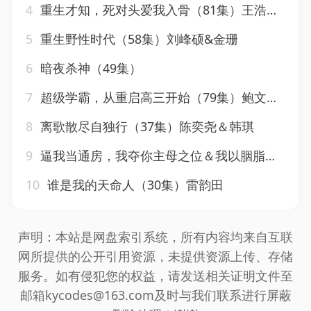
4
重生才知，死对头爱我入骨（81集）王浩翔＆马乐婕
5
重生野性时代（58集）刘峰硕&金珊
6
暗夜杀神（49集）
7
超级学霸，从重启高三开始（79集）鲍文浩＆王倩
8
离歌散尽自独行（37集）陈奕尧＆韩琪
9
逼我当通房，我夺你主母之位＆我以胭脂覆山河（79集）常丹丹
10
谁是我的天命人（30集）雷韵田
声明：本站是网盘索引系统，所有内容均来自互联
网所提供的公开引用资源，未提供资源上传、存储
服务。如有侵犯您的权益，请发送相关证明文件至
邮箱kycodes@163.com及时与我们联系进行屏蔽