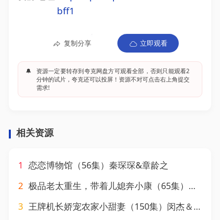
bff1
复制分享
立即观看
🔔
资源一定要转存到夸克网盘方可观看全部，否则只能观看2
分钟的试片，夸克还可以投屏！资源不对可点击右上角提交
需求!
相关资源
1
恋恋博物馆（56集）秦琛琛&章龄之
2
极品老太重生，带着儿媳奔小康（65集）刘月涛&白晶晶
3
王牌机长娇宠农家小甜妻（150集）闵杰＆崔晓萱