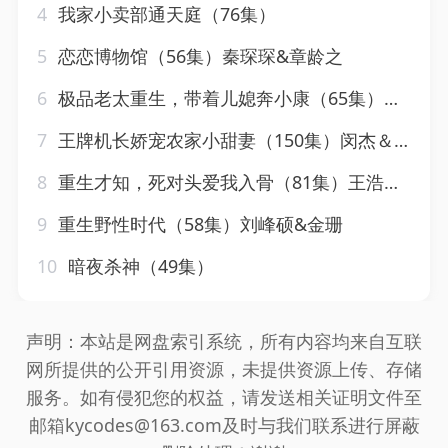
4
我家小卖部通天庭（76集）
5
恋恋博物馆（56集）秦琛琛&章龄之
6
极品老太重生，带着儿媳奔小康（65集）刘月涛&白晶晶
7
王牌机长娇宠农家小甜妻（150集）闵杰＆崔晓萱
8
重生才知，死对头爱我入骨（81集）王浩翔＆马乐婕
9
重生野性时代（58集）刘峰硕&金珊
10
暗夜杀神（49集）
声明：本站是网盘索引系统，所有内容均来自互联
网所提供的公开引用资源，未提供资源上传、存储
服务。如有侵犯您的权益，请发送相关证明文件至
邮箱kycodes@163.com及时与我们联系进行屏蔽