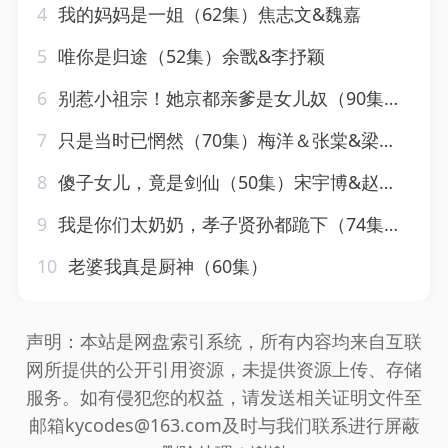
4
我的妈妈是一姐（62集）焦志文&魏嘉
5
唯你是归途（52集）余戬&李抒颖
6
别惹小祖宗！她京都亲爹是女儿奴（90集）萨钢云＆陆元
7
只是当时已惘然（70集）梅洋＆张棠&梁思佳
8
傻子女儿，竟是剑仙（50集）宋宇博&赵梦娜
9
我是你们太奶奶，孝子贤孙都跪下（74集）韩叙&张可艾
10
老婆我真是厨神（60集）
声明：本站是网盘索引系统，所有内容均来自互联
网所提供的公开引用资源，未提供资源上传、存储
服务。如有侵犯您的权益，请发送相关证明文件至
邮箱kycodes@163.com及时与我们联系进行屏蔽