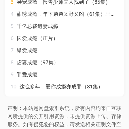
3
枭宠成瘾！报告少帅夫人找到了（85集）
4
甜诱成瘾，年下弟弟又野又凶（61集）王千硕&林琦婷
5
千亿总裁追妻成瘾
6
囚爱成瘾（正片）
7
错爱成瘾
8
虐妻成瘾（97集）
9
罪爱成瘾
10
这么多年，爱你成瘾亦成罪（81集）
声明：本站是网盘索引系统，所有内容均来自互联
网所提供的公开引用资源，未提供资源上传、存储
服务。如有侵犯您的权益，请发送相关证明文件至