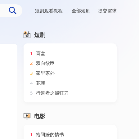
短剧观看教程
全部短剧
提交需求
短剧
1
盲盒
2
双向欲臣
3
家里家外
4
花朝
5
行道者之墨狂刀
电影
1
给阿嬷的情书