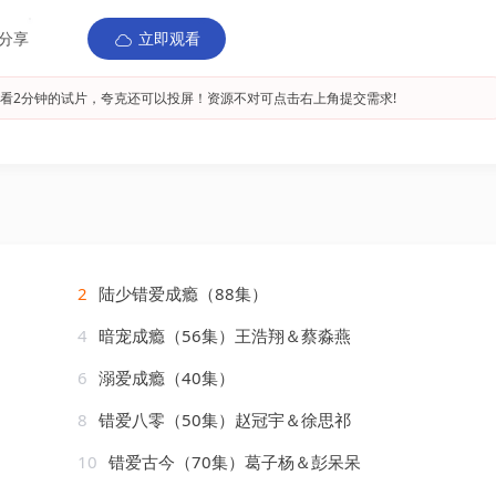
分享
立即观看
看2分钟的试片，夸克还可以投屏！资源不对可点击右上角提交需求!
2
陆少错爱成瘾（88集）
4
暗宠成瘾（56集）王浩翔＆蔡淼燕
6
溺爱成瘾（40集）
8
错爱八零（50集）赵冠宇＆徐思祁
10
错爱古今（70集）葛子杨＆彭呆呆