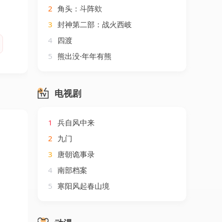
2
角头：斗阵欸
3
封神第二部：战火西岐
4
四渡
5
熊出没·年年有熊
电视剧
1
兵自风中来
2
九门
3
唐朝诡事录
4
南部档案
5
寒阳风起春山境