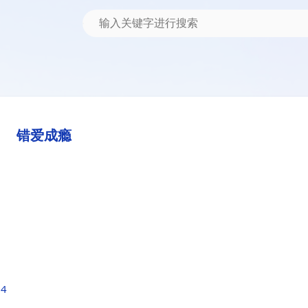
错爱成瘾
04