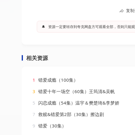
复制
🔔
资源一定要转存到夸克网盘方可观看全部，否则只能观
相关资源
1
错爱成瘾（100集）
3
错爱十年一场空（60集）王筠清&吴帆
5
闪恋成瘾（54集）温宇＆樊楚琦&李梦娇
7
救赎&错爱第2部（30集）擦边剧
9
错爱（30集）