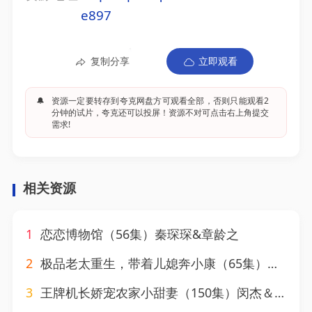
e897
复制分享
立即观看
🔔
资源一定要转存到夸克网盘方可观看全部，否则只能观看2
分钟的试片，夸克还可以投屏！资源不对可点击右上角提交
需求!
相关资源
1
恋恋博物馆（56集）秦琛琛&章龄之
2
极品老太重生，带着儿媳奔小康（65集）刘月涛&白晶晶
3
王牌机长娇宠农家小甜妻（150集）闵杰＆崔晓萱