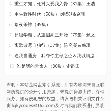
4
重生才知，死对头爱我入骨（81集）王浩翔＆马乐婕
5
重生野性时代（58集）刘峰硕&金珊
6
暗夜杀神（49集）
7
超级学霸，从重启高三开始（79集）鲍文浩＆王倩
8
离歌散尽自独行（37集）陈奕尧＆韩琪
9
逼我当通房，我夺你主母之位＆我以胭脂覆山河（79集）常丹丹
10
谁是我的天命人（30集）雷韵田
声明：本站是网盘索引系统，所有内容均来自互联
网所提供的公开引用资源，未提供资源上传、存储
服务。如有侵犯您的权益，请发送相关证明文件至
邮箱kycodes@163.com及时与我们联系进行屏蔽