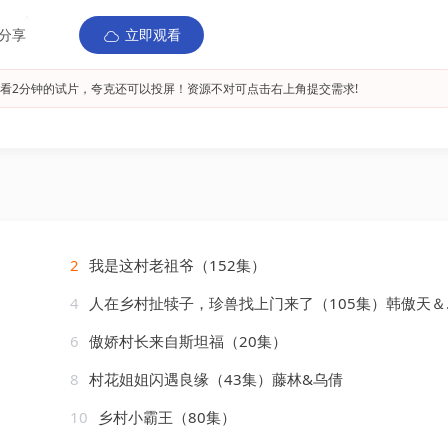
分享
立即观看
看2分钟的试片，夸克还可以投屏！资源不对可点击右上角提交需求!
2
我是这村老祖爷（152集）
4
人在乡村扯犊子，珍兽找上门来了（105集）韩傲天＆王芸菲&粥粥
6
傲娇村长来自斯坦福（20集）
8
村花姐姐闪遇良缘（43集）藤林&乌倩
10
乡村小霸王（80集）