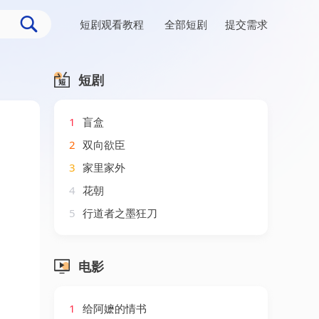
短剧观看教程
全部短剧
提交需求
短剧
1
盲盒
2
双向欲臣
3
家里家外
4
花朝
5
行道者之墨狂刀
电影
1
给阿嬷的情书