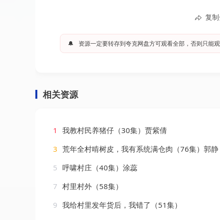
复制
🔔
资源一定要转存到夸克网盘方可观看全部，否则只能观
相关资源
1
我教村民养猪仔（30集）贾紫倩
3
荒年全村啃树皮，我有系统满仓肉（76集）郭静
5
呼啸村庄（40集）涂蕊
7
村里村外（58集）
9
我给村里发年货后，我错了（51集）