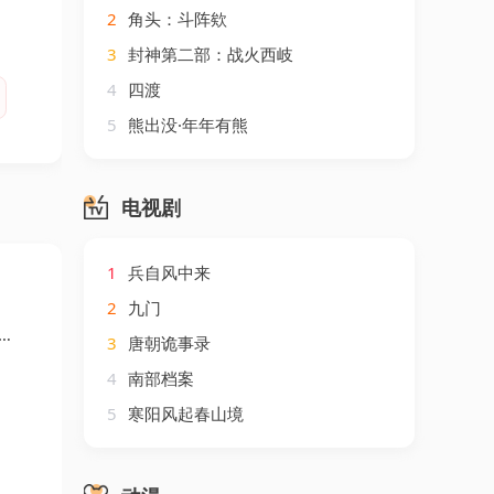
2
角头：斗阵欸
3
封神第二部：战火西岐
4
四渡
5
熊出没·年年有熊
电视剧
1
兵自风中来
2
九门
3
唐朝诡事录
4
南部档案
5
寒阳风起春山境