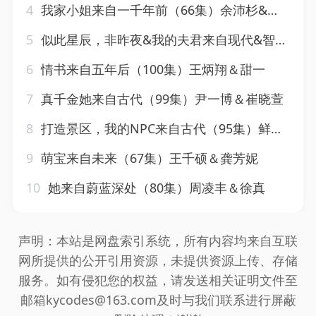
4
我家小姐来自一千年前（66集）余沛杉&程琳淼
5
似此星辰，非昨夜&我的夫君来自现代&智驭权谋将军的童养夫（81集）王冠彭&马嘉苒
6
情书来自五年后（100集）王炳翔＆甜一
7
真千金她来自古代（99集）尹一博＆崔晓萱
8
打造景区，我的NPC来自古代（95集）鲜嘉臣＆赵亦菲
9
萌宝来自未来（67集）王千硕＆龚芳妮
10
她来自蔚蓝深处（80集）周凌丰＆徐真
声明：本站是网盘索引系统，所有内容均来自互联
网所提供的公开引用资源，未提供资源上传、存储
服务。如有侵犯您的权益，请发送相关证明文件至
邮箱kycodes@163.com及时与我们联系进行屏蔽