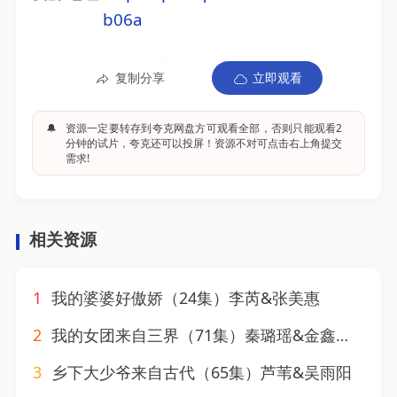
b06a
复制分享
立即观看
🔔
资源一定要转存到夸克网盘方可观看全部，否则只能观看2
分钟的试片，夸克还可以投屏！资源不对可点击右上角提交
需求!
相关资源
1
我的婆婆好傲娇（24集）李芮&张美惠
2
我的女团来自三界（71集）秦璐瑶&金鑫欣&赵美璇
3
乡下大少爷来自古代（65集）芦苇&吴雨阳