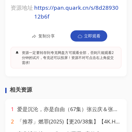
资源地址
https://pan.quark.cn/s/8d28930
12b6f
复制分享
立即观看
🔔
资源一定要转存到夸克网盘方可观看全部，否则只能观看2
分钟的试片，夸克还可以投屏！资源不对可点击右上角提交
需求!
相关资源
1
爱是沉沦，亦是自由（67集）张云庆＆张紫淋
2
「推荐」燃罪(2025)【更20/38集】【4K.HDR】【剧情/犯罪】【张云龙/蔡文静】