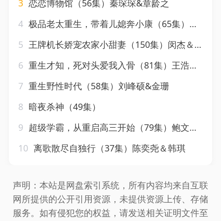
3
恋恋博物馆（56集）秦琛琛&章龄之
4
极品老太重生，带着儿媳奔小康（65集）刘月涛&白晶晶
5
王牌机长娇宠农家小甜妻（150集）闵杰＆崔晓萱
6
重生才知，死对头爱我入骨（81集）王浩翔＆马乐婕
7
重生野性时代（58集）刘峰硕&金珊
8
暗夜杀神（49集）
9
超级学霸，从重启高三开始（79集）鲍文浩＆王倩
10
离歌散尽自独行（37集）陈奕尧＆韩琪
声明：本站是网盘索引系统，所有内容均来自互联
网所提供的公开引用资源，未提供资源上传、存储
服务。如有侵犯您的权益，请发送相关证明文件至