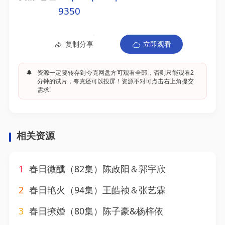
9350
复制分享
立即观看
🔔
资源一定要转存到夸克网盘方可观看全部，否则只能观看2
分钟的试片，夸克还可以投屏！资源不对可点击右上角提交
需求!
相关资源
1
春日微醺（82集）陈政阳＆郭宇欣
2
春日艳火（94集）王皓祯＆张艺霖
3
春日撩婚（80集）陈子豪&杨梓依