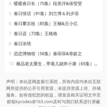
4
暖暖春日长（75集）段美洋&张莹莹
5
春日情话（91集）刘兰博＆刘夕语
6
春日攀京枝（85集）王楠&王小亿
7
春日迟（73集）王格格
8
春日浓情
9
恋恋博物馆（56集）秦琛琛&章龄之
10
极品老太重生，带着儿媳奔小康（65集）刘月涛&白晶晶
声明：本站是网盘索引系统，所有内容均来自互联
网所提供的公开引用资源，未提供资源上传、存储
服务。如有侵犯您的权益，请发送相关证明文件至
邮箱kycodes@163.com及时与我们联系进行屏蔽